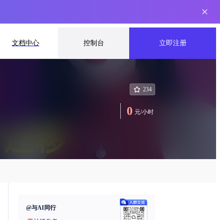
文档中心
控制台
立即注册
234
0
元
/
小时
@
与AI同行