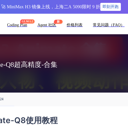
🚀 MiniMax H3 镜像上线，上海二A 5090限时 9 折
即刻开跑
GLM-5.2
新
Coding Plan
Agent 社区
价格列表
常见问题（FAQ）
te-Q8超高精度-合集
924
ate-Q8使用教程