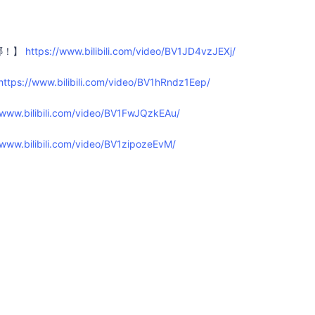
哪！】
https://www.bilibili.com/video/BV1JD4vzJEXj/
https://www.bilibili.com/video/BV1hRndz1Eep/
/www.bilibili.com/video/BV1FwJQzkEAu/
/www.bilibili.com/video/BV1zipozeEvM/