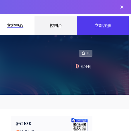
文档中心
控制台
立即注册
10
0
元
/
小时
@
AI-KSK