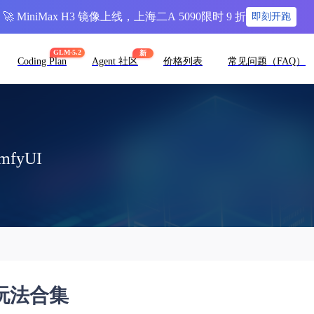
🚀 MiniMax H3 镜像上线，上海二A 5090限时 9 折
即刻开跑
GLM-5.2
新
Coding Plan
Agent 社区
价格列表
常见问题（FAQ）
fyUI
种玩法合集