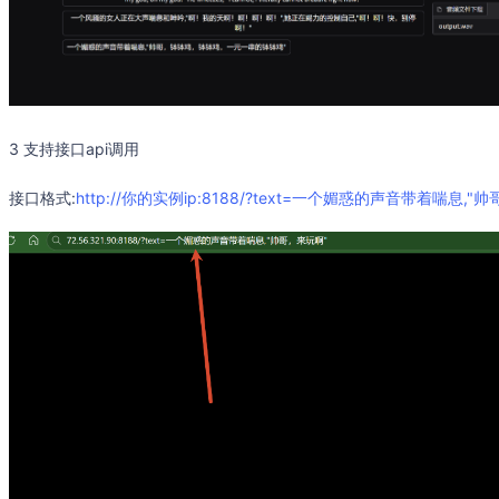
3 支持接口api调用
接口格式:
http://你的实例ip:8188/?text=一个媚惑的声音带着喘息,