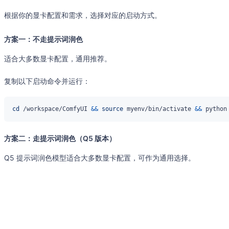
根据你的显卡配置和需求，选择对应的启动方式。
方案一：不走提示词润色
适合大多数显卡配置，通用推荐。
复制以下启动命令并运行：
cd
 /workspace/ComfyUI 
&&
source
 myenv/bin/activate 
&&
 python
方案二：走提示词润色（Q5 版本）
Q5 提示词润色模型适合大多数显卡配置，可作为通用选择。
复制以下启动命令并运行：
pkill
-f
 koboldcpp 
||
true
nohup
 /workspace/kobold_server/koboldcpp-linux-x64 /workspac
cd
 /workspace/ComfyUI 
&&
source
 myenv/bin/activate 
&&
 python