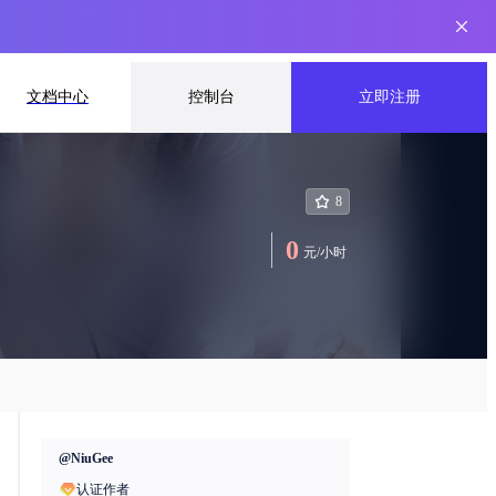
文档中心
控制台
立即注册
8
0
元
/
小时
@
NiuGee
认证作者