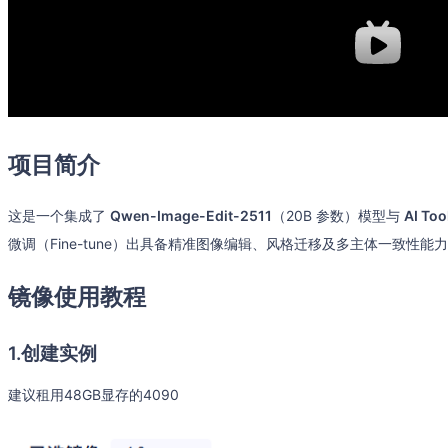
项目简介
这是一个集成了
Qwen-Image-Edit-2511
（20B 参数）模型与
AI Too
微调（Fine-tune）出具备精准图像编辑、风格迁移及多主体一致性能
镜像使用教程
1.创建实例
建议租用48GB显存的4090