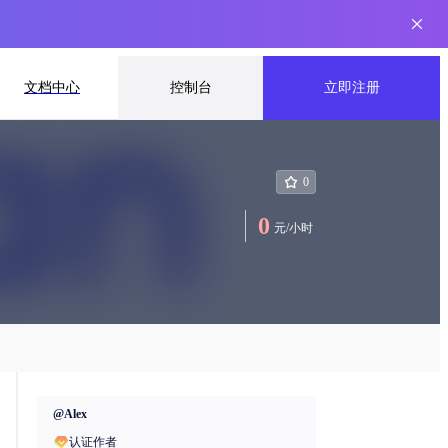
文档中心
控制台
立即注册
0
0
元
/
小时
@
Alex
认证作者