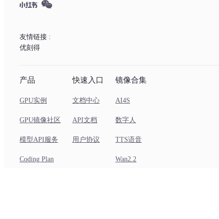
友情链接 :
优刻得
产品
快速入口
镜像合集
GPU实例
文档中心
AI4S
GPU镜像社区
API文档
数字人
模型API服务
用户协议
TTS语音
Coding Plan
Wan2.2
视频超分