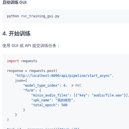
启动训练 GUI
4. 开始训练
使用 GUI 或 API 提交训练任务：
import
response 
=
 requests
.
post
(
"http://localhost:8090/api/pipeline/start_async"
,
    json
=
{
"model_type_index"
:
4
,
# RVC
"form"
:
{
"minio_audio_files"
:
[
{
"key"
:
"audio/file.wav"
}
]
"spk_name"
:
"我的模型"
,
"total_epoch"
:
500
}
}
)