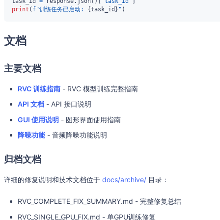
task_id 
=
 response
.
json
(
)
[
"task_id"
]
print
(
f"训练任务已启动: 
{
task_id
}
"
)
文档
主要文档
RVC 训练指南
- RVC 模型训练完整指南
API 文档
- API 接口说明
GUI 使用说明
- 图形界面使用指南
降噪功能
- 音频降噪功能说明
归档文档
详细的修复说明和技术文档位于
docs/archive/
目录：
RVC_COMPLETE_FIX_SUMMARY.md - 完整修复总结
RVC_SINGLE_GPU_FIX.md - 单GPU训练修复