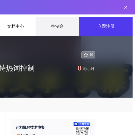
文档中心
控制台
立即注册
10
,支持热词控制
0
元
/
小时
@
刘悦的技术博客