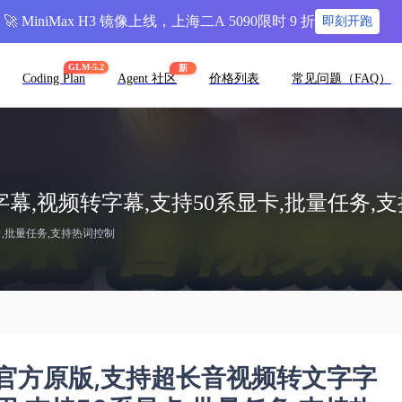
🚀 MiniMax H3 镜像上线，上海二A 5090限时 9 折
即刻开跑
GLM-5.2
新
Coding Plan
Agent 社区
价格列表
常见问题（FAQ）
转文字字幕,视频转字幕,支持50系显卡,批量任务
显卡,批量任务,支持热词控制
0.6B,官方原版,支持超长音视频转文字字