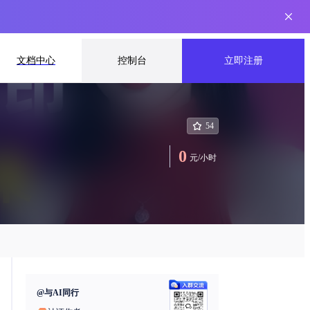
文档中心
控制台
立即注册
54
0
元
/
小时
@
与AI同行