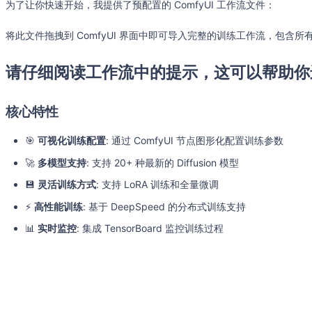
为了让你快速开始，我提供了预配置的 ComfyUI 工作流文件：
将此文件拖拽到 ComfyUI 界面中即可导入完整的训练工作流，包含
请仔细阅读工作流中的提示，这可以帮助你
核心特性
🎯
可视化训练配置
: 通过 ComfyUI 节点图形化配置训练参数
🚀
多模型支持
: 支持 20+ 种最新的 Diffusion 模型
💾
灵活训练方式
: 支持 LoRA 训练和全量微调
⚡
高性能训练
: 基于 DeepSpeed 的分布式训练支持
📊
实时监控
: 集成 TensorBoard 监控训练过程
🔧
WSL2 优化
: 专门优化的 Windows WSL2 环境支持
🎥
视频训练
: 支持视频生成模型的训练
🖼️
图像编辑
: 支持图像编辑模型的训练