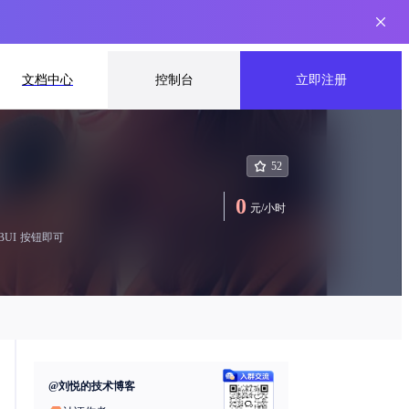
文档中心
控制台
立即注册
52
0
元
/
小时
MOSS-TTSD结合Qwen3-30B-A3B-Instruct-2507,自动生成完整语音播客(PodCast),初始化之后，等待服务启动，大概2分钟左右，然后点击 SD-WEBUI 按钮即可
@
刘悦的技术博客