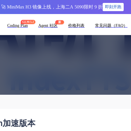
🚀 MiniMax H3 镜像上线，上海二A 5090限时 9 折
即刻开跑
GLM-5.2
新
Coding Plan
Agent 社区
价格列表
常见问题（FAQ）
vllm加速版本