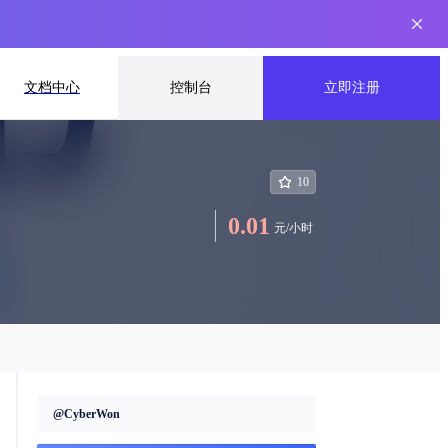
文档中心
控制台
立即注册
10
0.01
元
/
小时
@
CyberWon