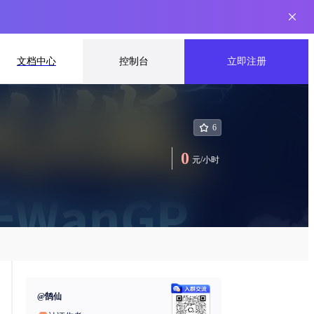
文档中心
控制台
立即注册
6
0
元
/
小时
@
鹄仙