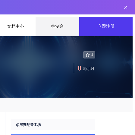
文档中心
控制台
立即注册
4
0
元
/
小时
@
河狸配音工坊