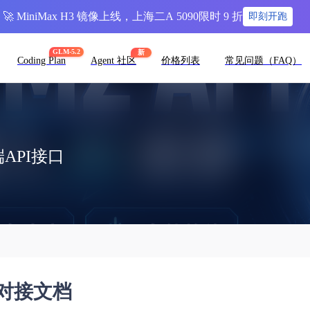
🚀 MiniMax H3 镜像上线，上海二A 5090限时 9 折
即刻开跑
GLM-5.2
新
Coding Plan
Agent 社区
价格列表
常见问题（FAQ）
端API接口
用户对接文档