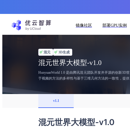
镜像社区
部署GPU实例
混元
3D生成
混元世界大模型-v1.0
HunyuanWorld 1.0 是由腾讯混元团队开发并开
于视频的方法的多样性与基于三维几何方法的一致性，提供了一种新的解决方案1。 核心功能上，HunyuanWorld 1.0 提供了以下
理，提供了全方位的沉浸式视觉体验。 工业级兼容性：支持将生成的
增强了模型的实用性和灵活性。 增强交互性：采用解耦式的物
1.0 利用了先进的语义分层3D网格表征技术和两阶段生成范式
v1.1
构建。这种架构不仅能够从文本描述或图片输入中生成高质量的3D全景图，
的应用场景广泛，涵盖了虚拟现实（VR）、物理仿真、游
的3D内容创作新时代的到来7。 综上所述，HunyuanWorld 1.0 不仅是一个技术上的飞跃，也是一个开启未来无限可能的关键里程碑，为创作者提供了前所未有的能力去探索和创建数字世
界。
混元世界大模型-v1.0