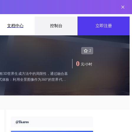
文档中心
控制台
立即注册
2
0
元
/
小时
决现有3D世界生成方法中的局限性，通过融合基
r、Unreal Engine和Unity等，
在技术实现方面，HunyuanWorld
sformer（DiT）进行创造性的3D世界
anWorld 1.0
动这些行业发展的重要工具，预示着AI驱动
@
Ikaros