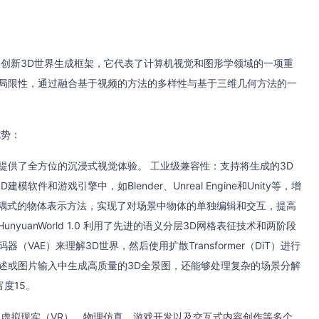
发并开源的创新3D世界生成框架，它代表了计算机视觉和图形学领域的一项重
的局限性，通过融合基于视频的方法的多样性与基于三维几何方法的一
优势：
，提供了全方位的沉浸式视觉体验。 工业级兼容性：支持将生成的3D
和游戏引擎中，如Blender、Unreal Engine和Unity等，增
解耦式的物体表示方法，实现了对场景中物体的单独编辑和交互，提高
yuanWorld 1.0 利用了先进的语义分层3D网格表征技术和两阶段
VAE）来理解3D世界，然后使用扩散Transformer（DiT）进行
述或图片输入中生成高质量的3D全景图，还能够处理复杂的场景分解
度15。
泛，涵盖了虚拟现实（VR）、物理仿真、游戏开发以及交互式内容创作等多个