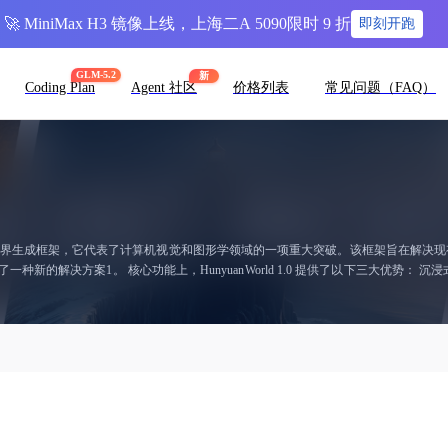
🚀 MiniMax H3 镜像上线，上海二A 5090限时 9 折
即刻开跑
GLM-5.2
新
Coding Plan
Agent 社区
价格列表
常见问题（FAQ）
源的创新3D世界生成框架，它代表了计算机视觉和图形学领域的一项重大突破。该框架旨在解
三大优势： 沉浸式体验：利用全景图像作为360°的世界代
3D场景导出为标准网格格式，可以无缝集成到现有的3D建模软件和游戏引擎中，如Blende
体表示方法，实现了对场景中物体的单独编辑和交互，提高了用户的操作自由度和创造力。 
，即首先通过一个特制的3D感知变分自编码器（VAE）来理解3D世界，然后使用扩散Tran
还能够处理复杂的场景分解与重建任务，从而确保生成世界的连贯性和细节丰富度15。 此外，Hunyu
戏开发以及交互式内容创作等多个领域。其强大的功能和高度的兼容性使得它成为了推