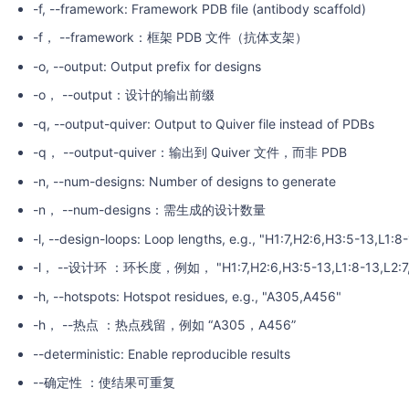
-f, --framework: Framework PDB file (antibody scaffold)
-f， --framework：框架 PDB 文件（抗体支架）
-o, --output: Output prefix for designs
-o， --output：设计的输出前缀
-q, --output-quiver: Output to Quiver file instead of PDBs
-q， --output-quiver：输出到 Quiver 文件，而非 PDB
-n, --num-designs: Number of designs to generate
-n， --num-designs：需生成的设计数量
-l, --design-loops: Loop lengths, e.g., "H1:7,H2:6,H3:5-13,L1:8
-l， --设计环 ：环长度，例如， "H1:7,H2:6,H3:5-13,L1:8-13,L2:7,
-h, --hotspots: Hotspot residues, e.g., "A305,A456"
-h， --热点 ：热点残留，例如 “A305，A456”
--deterministic: Enable reproducible results
--确定性 ：使结果可重复