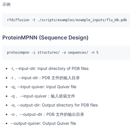
示例
ProteinMPNN (Sequence Design)
-i, --input-dir: Input directory of PDB files
-i， --input-dir：PDB 文件的输入目录
-q, --input-quiver: Input Quiver file
-q， --input-quiver：输入箭袋文件
-o, --output-dir: Output directory for PDB files
-o， --output-dir：PDB 文件的输出目录
--output-quiver: Output Quiver file