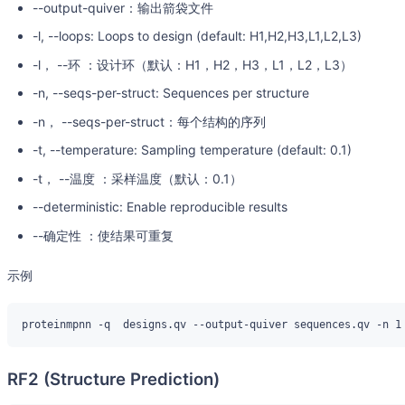
--output-quiver：输出箭袋文件
-l, --loops: Loops to design (default: H1,H2,H3,L1,L2,L3)
-l， --环 ：设计环（默认：H1，H2，H3，L1，L2，L3）
-n, --seqs-per-struct: Sequences per structure
-n， --seqs-per-struct：每个结构的序列
-t, --temperature: Sampling temperature (default: 0.1)
-t， --温度 ：采样温度（默认：0.1）
--deterministic: Enable reproducible results
--确定性 ：使结果可重复
示例
RF2 (Structure Prediction)