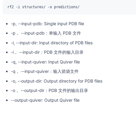
-p, --input-pdb: Single input PDB file
-p， --input-pdb：单输入 PDB 文件
-i, --input-dir: Input directory of PDB files
-i， --input-dir：PDB 文件的输入目录
-q, --input-quiver: Input Quiver file
-q， --input-quiver：输入箭袋文件
-o, --output-dir: Output directory for PDB files
-o， --output-dir：PDB 文件的输出目录
--output-quiver: Output Quiver file
--output-quiver：输出箭袋文件
-r, --num-recycles: Recycling iterations (default: 10)
-r， --num-recycles：循环再利用次数（默认：10）