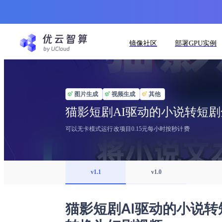
镜像社区
部署GPU实例
图片生成
视频生成
其他
猫影短剧AI驱动的小说转短剧
可以无卡模式运行改项目0.15元每小时按秒计费
v1.1
v1.0
猫影短剧AI驱动的小说