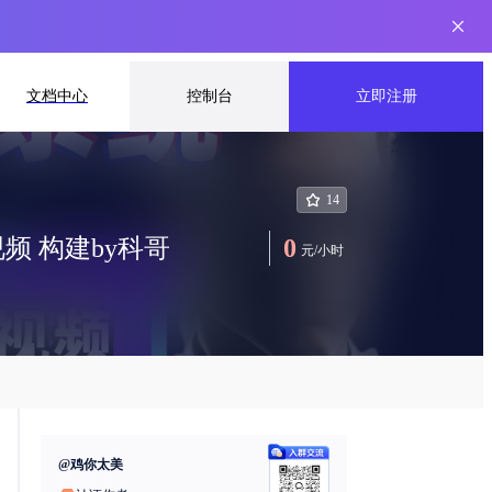
文档中心
控制台
立即注册
14
 构建by科哥
0
元
/
小时
@
鸡你太美