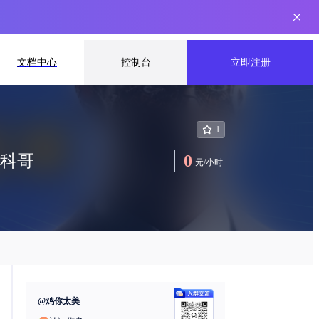
文档中心
控制台
立即注册
1
y科哥
0
元
/
小时
@
鸡你太美