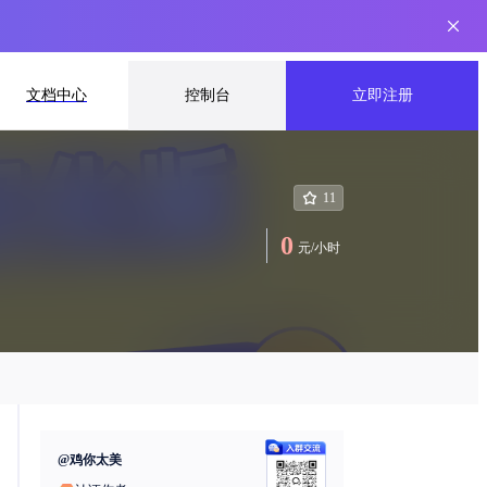
文档中心
控制台
立即注册
11
0
元
/
小时
@
鸡你太美