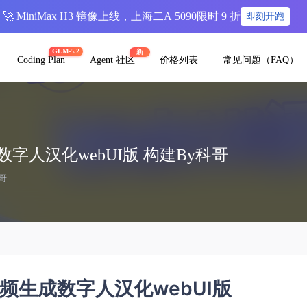
🚀 MiniMax H3 镜像上线，上海二A 5090限时 9 折
即刻开跑
GLM-5.2
新
Coding Plan
Agent 社区
价格列表
常见问题（FAQ）
成数字人汉化webUI版 构建By科哥
科哥
驱动视频生成数字人汉化webUI版