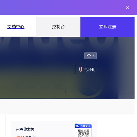
文档中心
控制台
立即注册
3
0
元
/
小时
@
鸡你太美