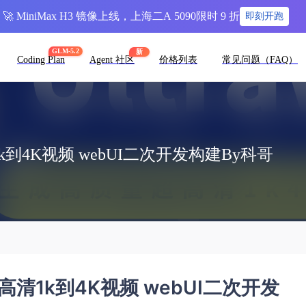
🚀 MiniMax H3 镜像上线，上海二A 5090限时 9 折
即刻开跑
GLM-5.2
新
Coding Plan
Agent 社区
价格列表
常见问题（FAQ）
1k到4K视频 webUI二次开发构建By科哥
超高清1k到4K视频 webUI二次开发