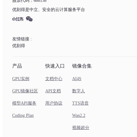
股票代码：688158
优刻得是中立、安全的云计算服务平台
友情链接 :
优刻得
产品
快速入口
镜像合集
GPU实例
文档中心
AI4S
GPU镜像社区
API文档
数字人
模型API服务
用户协议
TTS语音
Coding Plan
Wan2.2
视频超分