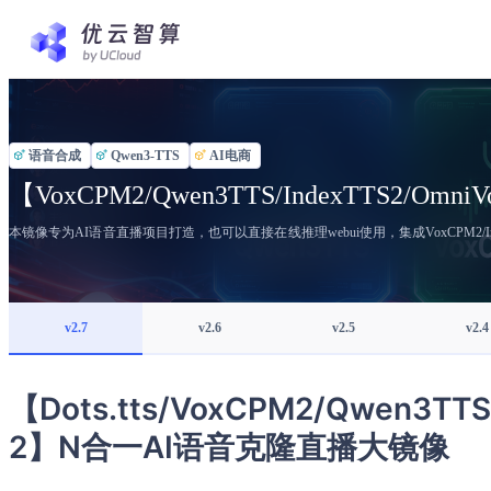
语音合成
Qwen3-TTS
AI电商
【VoxCPM2/Qwen3TTS/IndexTTS2/Omn
本镜像专为AI语音直播项目打造，也可以直接在线推理webui使用，集成VoxCPM2/In
v2.7
v2.6
v2.5
v2.4
【Dots.tts/VoxCPM2/Qwen3TTS
2】N合一AI语音克隆直播大镜像