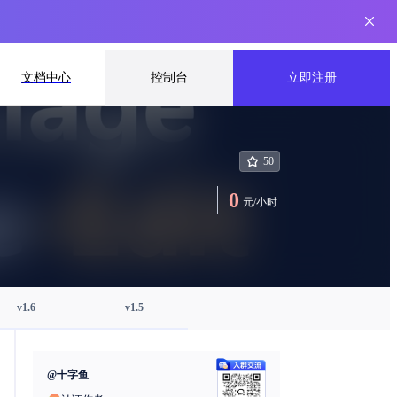
文档中心
控制台
立即注册
50
0
元
/
小时
v1.6
v1.5
@
十字鱼