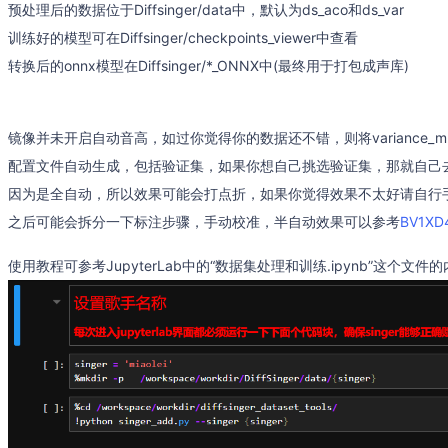
预处理后的数据位于Diffsinger/data中，默认为ds_aco和ds_var
训练好的模型可在Diffsinger/checkpoints_viewer中查看
转换后的onnx模型在Diffsinger/*_ONNX中(最终用于打包成声库)
镜像并未开启自动音高，如过你觉得你的数据还不错，则将variance_mutidict.
配置文件自动生成，包括验证集，如果你想自己挑选验证集，那就自己
因为是全自动，所以效果可能会打点折，如果你觉得效果不太好请自行
之后可能会拆分一下标注步骤，手动校准，半自动效果可以参考
BV1XD
使用教程可参考JupyterLab中的“数据集处理和训练.ipynb”这个文件