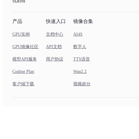
优刻得
产品
快速入口
镜像合集
GPU实例
文档中心
AI4S
GPU镜像社区
API文档
数字人
模型API服务
用户协议
TTS语音
Coding Plan
Wan2.2
客户端下载
视频超分
Copyright © 2025 沪ICP备12020087号-61