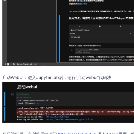
启动WebUI：进入JupyterLab后，运行“启动webui”代码块